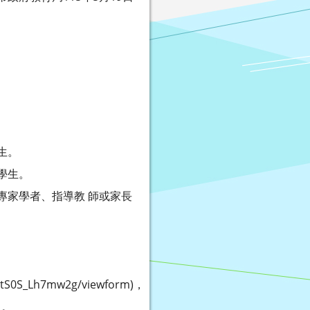
生。
學生。
專家學者、指導教 師或家長
FctS0S_Lh7mw2g/viewform)，
名。