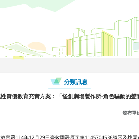
分類訊息
域性資優教育充實方案：「怪創劇場製作所-角色驅動的聲
發布單
署114年12月29日臺教國署原字第1145704536號函及桃園