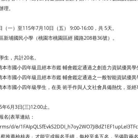
函辦理。
（一）至115年7月10日（五） 9:00-16:00，共 5天。
區新埔國民小學（桃園市桃園區經 國路208巷36號）。
學生，共計20名。
度就讀本市國小四年級且經本市鑑 輔會鑑定通過之創造力資賦優異學
度就讀本市國小四年級且經本市鑑 輔會鑑定通過之一般智能資賦優異
度就讀本市國小四年級學生，在美 術手作與人文社會具備熱忱，並經
年6月3日(三)12:00止。
報名(表單連結：
forms/d/e/1FAIpQLSfEvkS2DDI_h7oy2WO7JiBdZ1EF1upLeI3T
觀察推薦檢核表」才能完成報名手續，每校至多五名，另備取兩