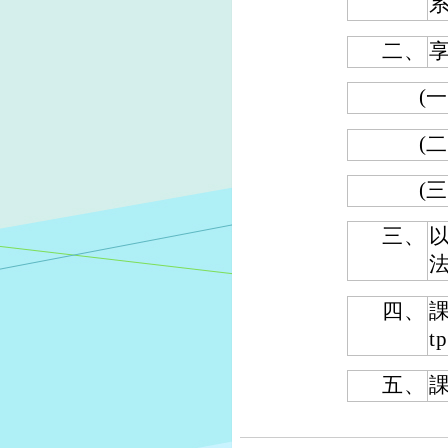
二、
(一
(二
(三
三、
四、
t
五、
課