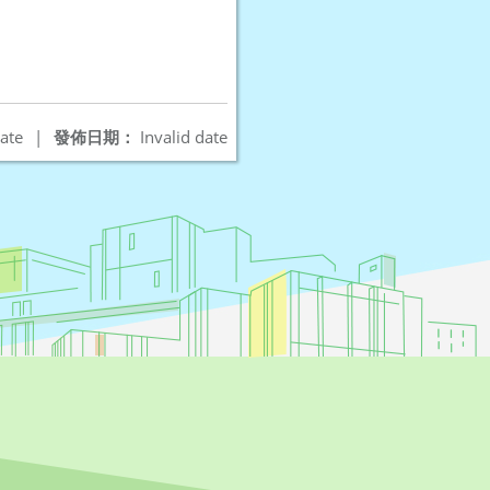
ate
|
發佈日期：
Invalid date