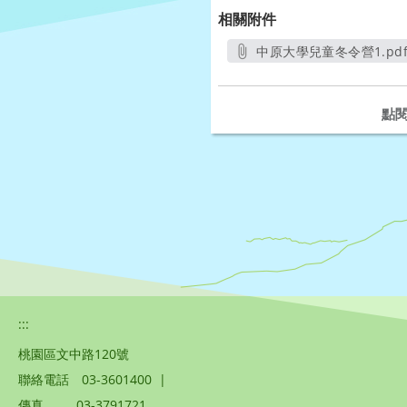
相關附件
中原大學兒童冬令營1.pd
另開新視窗
點
:::
桃園區文中路120號
聯絡電話
03-3601400
|
傳真
03-3791721