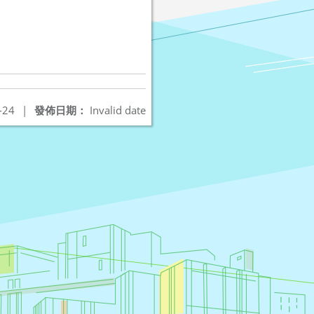
！
-24
|
發佈日期：
Invalid date