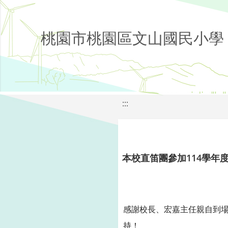
桃園市桃園區文山國民小學
:::
本校直笛團參加114學年
感謝校長、宏嘉主任親自到
持！