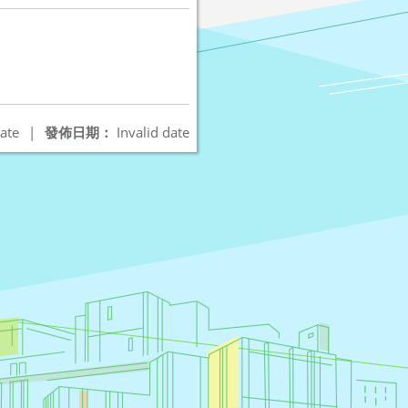
ate
|
發佈日期：
Invalid date