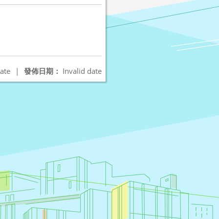
ate
|
發佈日期：
Invalid date