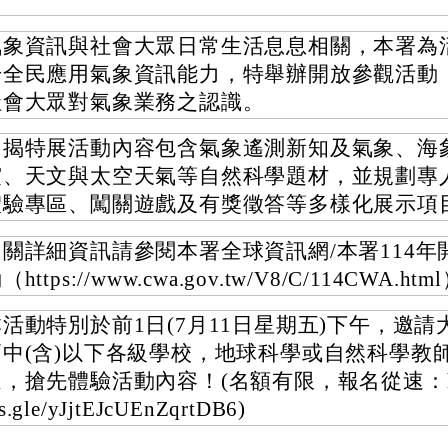
氣象資訊與社會大眾日常生活息息相關，本署為
升全民應用氣象資訊能力，特舉辦開放參觀活動
社會大眾對氣象業務之認識。
旨揭特展活動內容包含氣象遙測新知及氣象、海
震、天文與太空天氣等自然科學題材，並規劃專
體驗專區、闖關遊戲及有獎徵答等多樣化展示項
相關詳細資訊請參閱本署全球資訊網/本署114年
（https://www.cwa.gov.tw/V8/C/114CWA.ht
本活動特別於前1日(7月11日星期五)下午，邀請
高中(含)以下各級學校，地球科學或自然科學教
，搶先體驗活動內容！(名額有限，報名從速：https
s.gle/yJjtEJcUEnZqrtDB6)