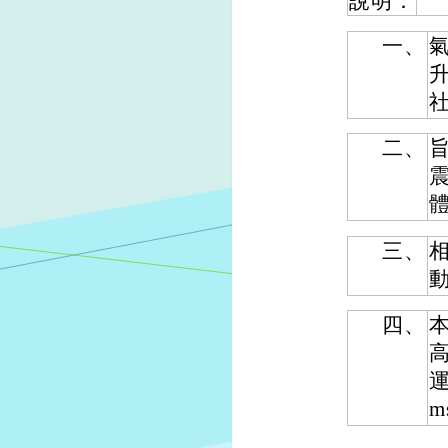
說明：
一、
二、
三、
動
四、
運
m