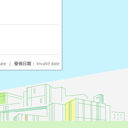
ate
|
發佈日期：
Invalid date