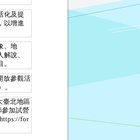
活化及提
，以增進
象、地
人解說、
目。
開放參觀活
ml）。
大臺北地區
師參加試營
://for