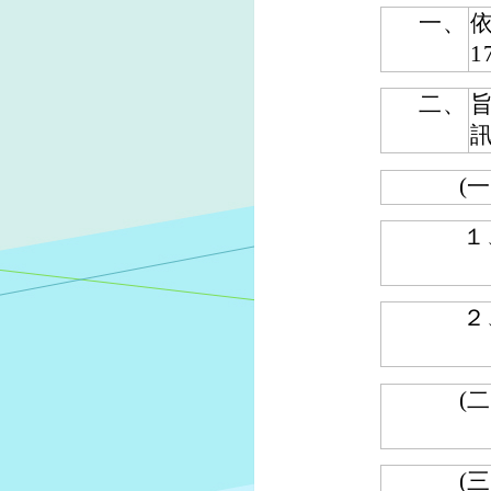
一、
依
1
二、
(一
１
２
(二
(三