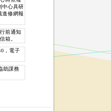
測中心具研
職進修網報
行前通知
信箱。
30，電子
協助課務