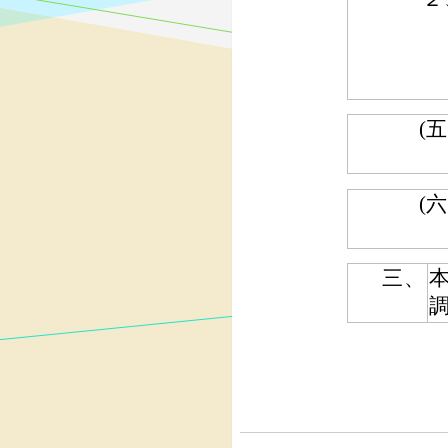
(五
(六
三、