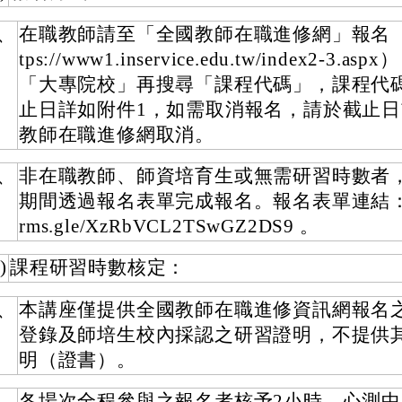
、
在職教師請至「全國教師在職進修網」報名（
tps://www1.inservice.edu.tw/index2-3.a
「大專院校」再搜尋「課程代碼」，課程代
止日詳如附件1，如需取消報名，請於截止
教師在職進修網取消。
、
非在職教師、師資培育生或無需研習時數者
期間透過報名表單完成報名。報名表單連結：http
rms.gle/XzRbVCL2TSwGZ2DS9 。
)
課程研習時數核定：
、
本講座僅提供全國教師在職進修資訊網報名
登錄及師培生校內採認之研習證明，不提供
明（證書）。
、
各場次全程參與之報名者核予2小時。心測