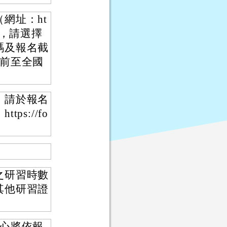
網址：ht
spx），請選擇
碼及報名截
日前至全國
，請於報名
s://fo
之研習時數
其他研習證
中心將依報