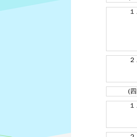
１
２
(四
１
２