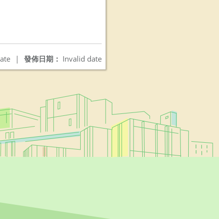
ate
|
發佈日期：
Invalid date