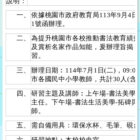
說明：
一、
依據桃園市政府教育局113年9月4日桃
1號函辦理。
二、
為提升桃園市各校推動書法教育績
及賞析名家作品知能，爰辦理旨揭
習。
三、
辦理日期︰114年7月1日(二)，09:0
市各國民中小學教師，共計30人(含
四、
研習主題及講師︰上午場-書法美學
主任。下午場-書法生活美學-拓碑與
師。
五、
需自備用具：環保水杯、毛筆、硯
六、
研習地點︰本校校史室。