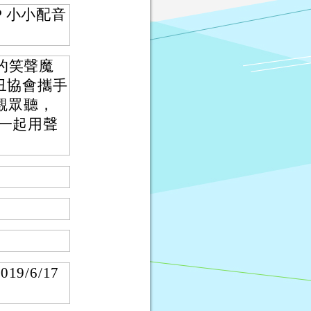
P 小小配音
的笑聲魔
丑協會攜手
觀眾聽，
一起用聲
9/6/17