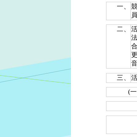
一、
競
二、
三、
(一