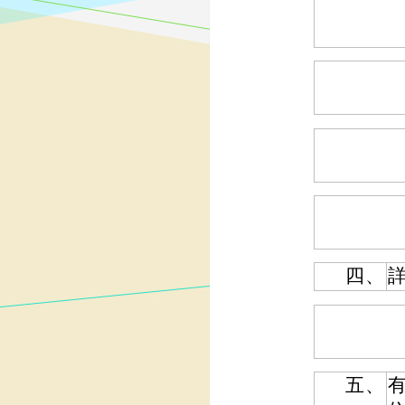
四、
詳
五、