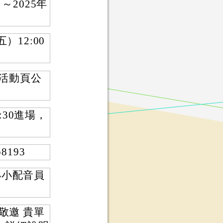
～2025年
）12:00
於活動頁公
:30進場，
8193
 小小配音員
敬邀 貴單