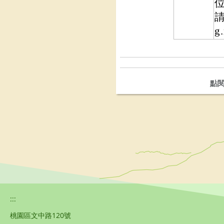
請
g
點
:::
桃園區文中路120號