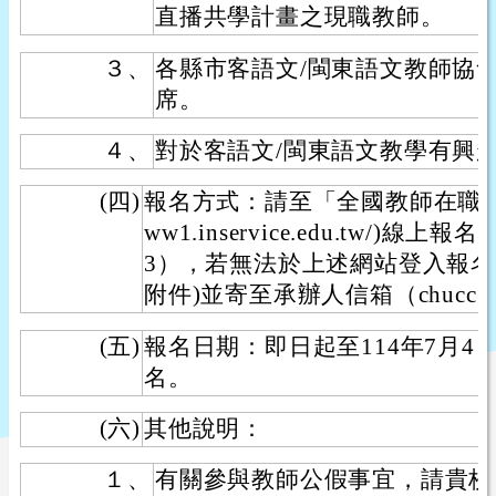
直播共學計畫之現職教師。
３、
各縣市客語文/閩東語文教師協
席。
４、
對於客語文/閩東語文教學有興
(四)
報名方式：請至「全國教師在職進修資訊
ww1.inservice.edu.tw/)線上
3），若無法於上述網站登入報名
附件)並寄至承辦人信箱（chucc@mail
(五)
報名日期：即日起至114年7月
名。
(六)
其他說明：
１、
有關參與教師公假事宜，請貴校