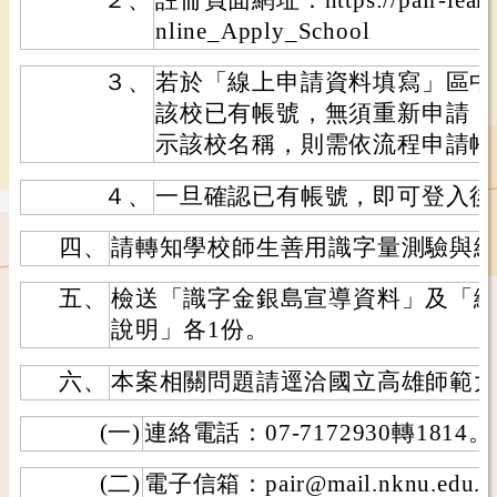
nline_Apply_School
３、
若於「線上申請資料填寫」區中
該校已有帳號，無須重新申請；
示該校名稱，則需依流程申請帳
４、
一旦確認已有帳號，即可登入後
四、
請轉知學校師生善用識字量測驗與
五、
檢送「識字金銀島宣導資料」及「
說明」各1份。
六、
本案相關問題請逕洽國立高雄師範
(一)
連絡電話：07-7172930轉1814。
(二)
電子信箱：pair@mail.nknu.edu.