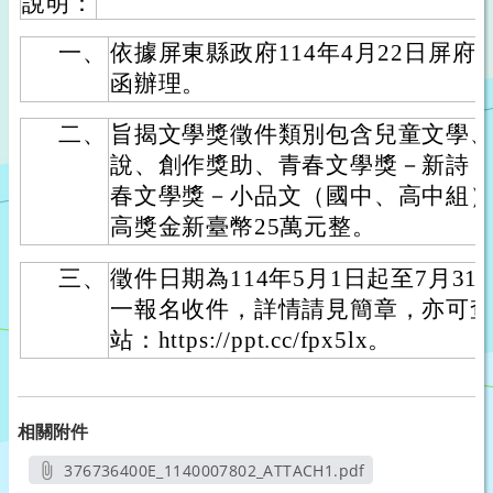
說明：
一、
依據屏東縣政府114年4月22日屏府文圖
函辦理。
二、
旨揭文學獎徵件類別包含兒童文學
說、創作獎助、青春文學獎－新詩
春文學獎－小品文（國中、高中組
高獎金新臺幣25萬元整。
三、
徵件日期為114年5月1日起至7月3
一報名收件，詳情請見簡章，亦可
站：https://ppt.cc/fpx5lx。
相關附件
376736400E_1140007802_ATTACH1.pdf
另開新視窗