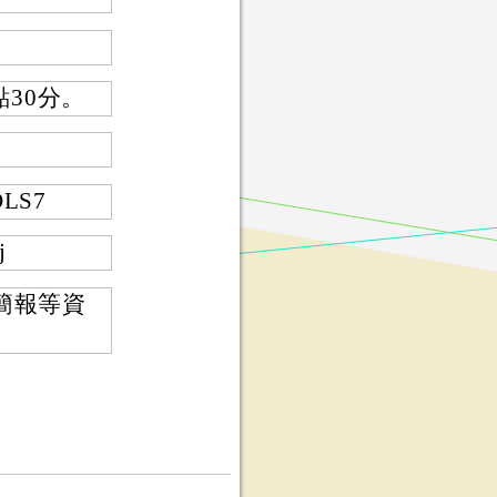
點30分。
DLS7
j
簡報等資