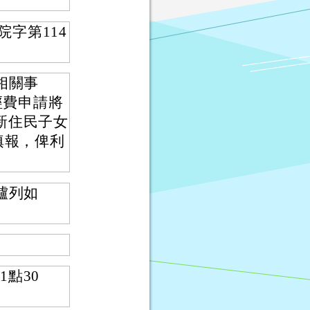
院字第114
相關事
經費申請將
「新住民子女
/）填報，俾利
臚列如
1點30