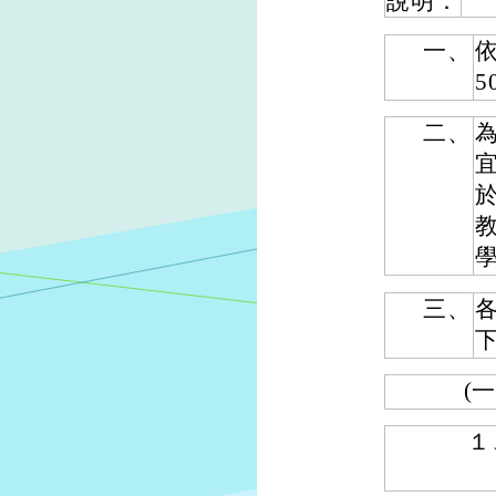
說明：
一、
依
5
二、
於
教
三、
(一
１