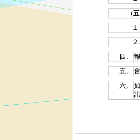
(五
１
２
四、
報
五、
會
六、