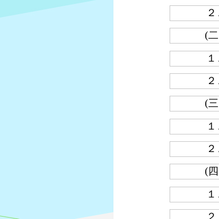
２
(二
１
２
(三
１
２
(四
１
２