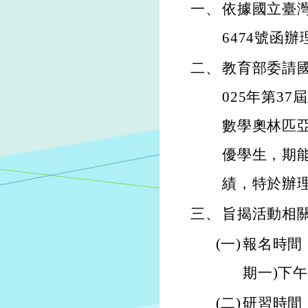
一、
依據國立臺灣師
6474號函辦
二、
教育部委請
025年第3
數學奧林匹
優學生，期
績，特於辦
三、
旨揭活動相
(一)
報名時間：
期一)下
(二)
研習時間：