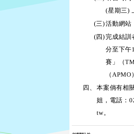
(星期三)
(三)
活動網站：ht
(四)
完成結訓者
分至下午
賽」（T
（APM
四、
本案倘有相
姐，電話：02-
tw。