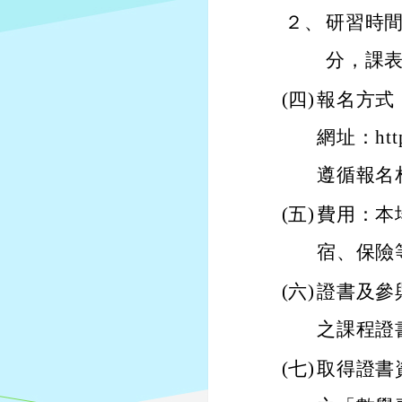
２、
研習時間
分，課
(四)
報名方式：
網址：http
遵循報名
(五)
費用：本
宿、保險
(六)
證書及參
之課程證
(七)
取得證書