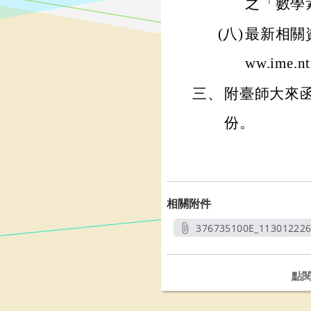
之「數學
(八)
最新相關資
ww.ime.nt
三、
附臺師大來
份。
相關附件
376735100E_11301222
另開
點