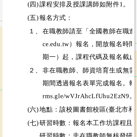
(四)
課程安排及授課講師如附件1。
(五)
報名方式：
１、
在職教師請至「全國教師在職進修網」（h
ce.edu.tw）報名，開放報名時
期一）起，課程代碼及報名截止
２、
非在職教師、師資培育生或無需
期間透過報名表單完成報名。報名表單
rms.gle/wVJrAhcLfUhu2EzN9。
(六)
地點：該校圖書館校區(臺北市和平
(七)
研習時數：報名本工作坊課程且
研習時數；非在職教師無核發研