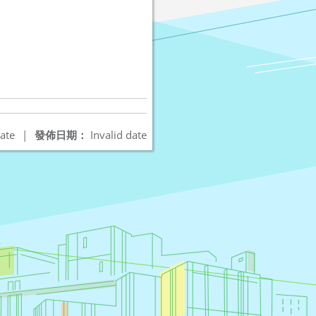
ate
|
發佈日期：
Invalid date