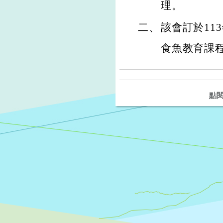
理。
二、
該會訂於11
食魚教育課
點