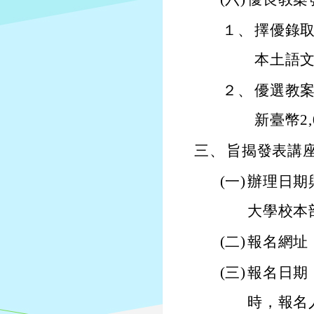
１、
擇優錄取
本土語
２、
優選教案
新臺幣2
三、
旨揭發表講
(一)
辦理日期
大學校本
(二)
報名網址：htt
(三)
報名日期：
時，報名