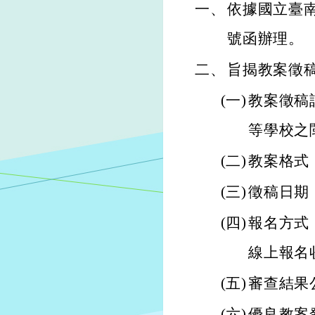
一、
依據國立臺南大
號函辦理。
二、
旨揭教案徵
(一)
教案徵稿
等學校之
(二)
教案格式
(三)
徵稿日期
(四)
報名方式：htt
線上報名
(五)
審查結果公
(六)
優良教案