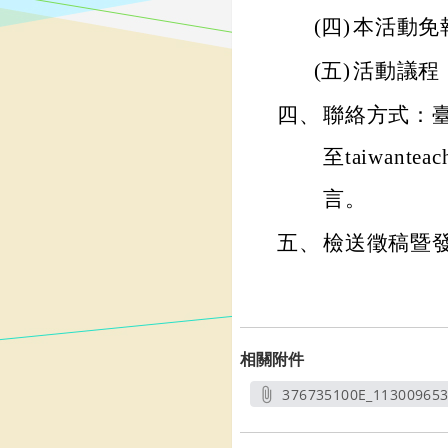
(四)
本活動免
(五)
活動議程
四、
聯絡方式：臺灣
至taiwanteac
言。
五、
檢送徵稿暨
相關附件
376735100E_113009653
另開新