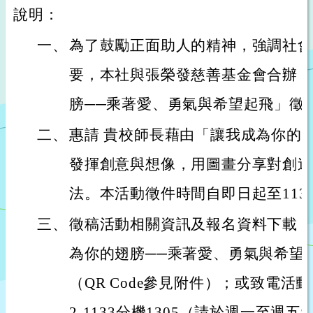
說明：
一、
為了鼓勵正面助人的精神，強調社會
要，本社與張榮發慈善基金會合辦「2
膀──乘著愛、勇氣與希望起飛」徵
二、
惠請 貴校師長藉由「讓我成為你的
發揮創意與想像，用圖畫分享對創造
法。本活動徵件時間自即日起至113年
三、
徵稿活動相關資訊及報名資料下載，請
為你的翅膀──乘著愛、勇氣與希望
（QR Code參見附件）；或致電活動
2-1133分機1305（請於週一至週五9:30-