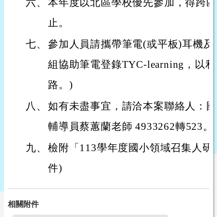
六、
本年度以北區學校優先參加，得跨區
止。
七、
參加人員請攜帶筆電(或平板)耳機及
組協助筆電登錄TYC-learning
路。)
八、
如有未盡事宜，請洽本案聯絡人：國
輔導員蔡蕙蘭老師 4933262轉523。
九、
檢附「113學年度國小領域召集人研
件)
相關附件