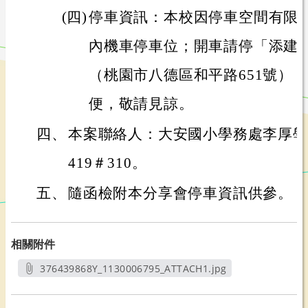
(四)
停車資訊：本校因停車空間有限
內機車停車位；開車請停「添建
（桃園市八德區和平路651號）
便，敬請見諒。
四、
本案聯絡人：大安國小學務處李厚學主任
419＃310。
五、
隨函檢附本分享會停車資訊供參。
相關附件
376439868Y_1130006795_ATTACH1.jpg
另開新視窗