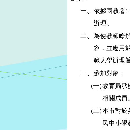
一、
依據國教署11
辦理。
二、
為使教師瞭
容，並應用
範大學辦理
三、
參加對象：
(一)
教育局承
相關成員
(二)
本市對於
民中小學