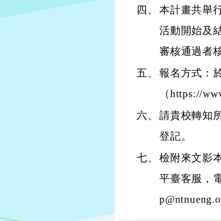
四、
本計畫共舉
活動開始及結
審核通過者
五、
報名方式：
（https://ww
六、
請貴校轉知
登記。
七、
檢附來文影
平臺客服，電話（
p@ntnueng.