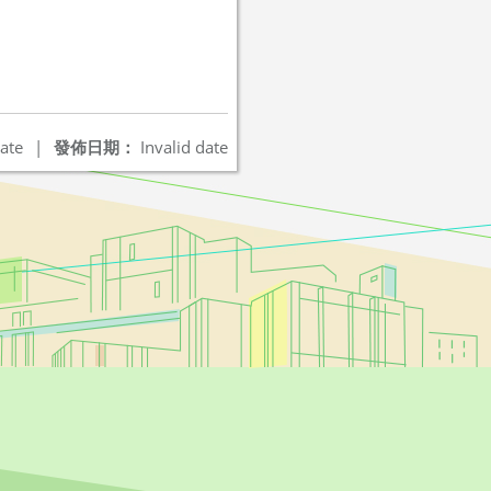
ate
|
發佈日期：
Invalid date