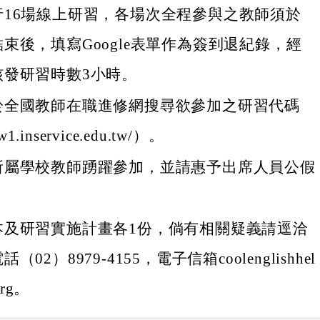
行16場線上研習，各場次全程參與之教師須於
束後，填寫Google表單作為簽到退紀錄，經
核發研習時數3小時。
於全國教師在職進修網搜尋欲參加之研習代碼
w1.inservice.edu.tw/）。
所屬學校教師踴躍參加，並請惠予出席人員公假
本及研習實施計畫各1份，倘有相關疑義請逕洽
02）8979-4155，電子信箱coolenglishhel
org。