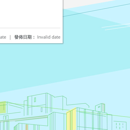
ate
|
發佈日期：
Invalid date