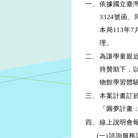
一、
依據國立臺灣
3324號函、
本局113年7
理。
二、
為讓學童親
持贊助下，
物館學習體
三、
本案計畫訂於1
「圓夢計畫
四、
線上說明會
(一)
諮詢服務