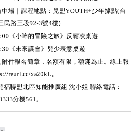
三)台中場｜課程地點：兒盟YOUTH+少年據點(台
民路三段92-3號4樓)
0-12:00《小咘的冒險之旅》反霸凌桌遊
-16:30《未來議會》兒少表意桌遊
見附件報名簡章，名額有限，額滿為止。線上報
//reurl.cc/xa20kL。
兒福聯盟北區知能推廣組 沈小姐 聯絡電話：
-0333分機561。