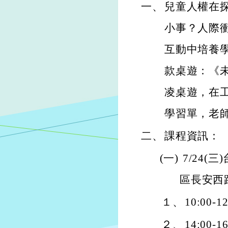
一、
兒童人權在
小事？人際
互動中培養學
款桌遊：《
凌桌遊，在
學習單，老
二、
課程資訊：
(一)
7/24(
區長安西路
１、
10:00
２、
14:0