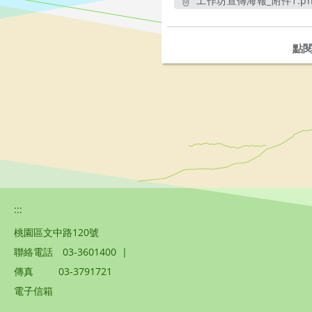
工作坊宣傳海報_附件1.pn
另開新視窗
點
:::
桃園區文中路120號
聯絡電話
03-3601400
|
傳真
03-3791721
電子信箱