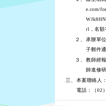
e.com/f
WJk8HN
rl，名
２、
承辦單位
子郵件
３、
教師經
師進修
三、
本案聯絡人
電話：（02）