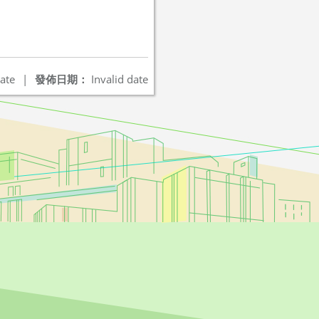
ate
|
發佈日期：
Invalid date