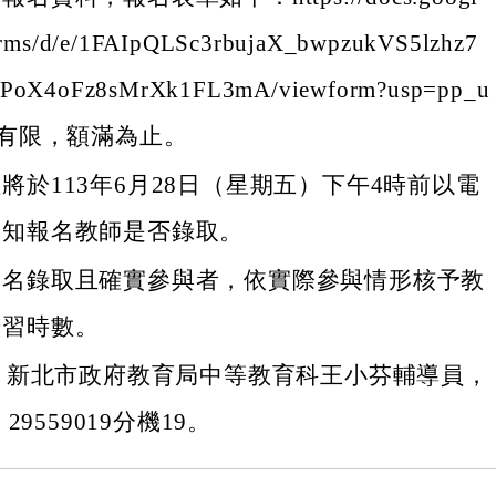
orms/d/e/1FAIpQLSc3rbujaX_bwpzukVS5lzhz7
PoX4oFz8sMrXk1FL3mA/viewform?usp=pp_u
額有限，額滿為止。
將於113年6月28日（星期五）下午4時前以電
通知報名教師是否錄取。
報名錄取且確實參與者，依實際參與情形核予教
研習時數。
：新北市政府教育局中等教育科王小芬輔導員，
29559019分機19。