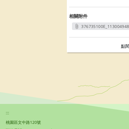
相關附件
376735100E_11300494
另開
點
:::
桃園區文中路120號