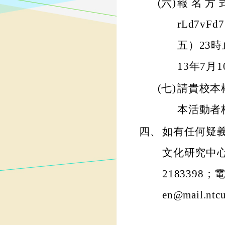
(六)
報 名 方 式
rLd7v
五）23
13年7月
(七)
請貴校本
本活動者
四、
如有任何疑
文化研究中心李
2183398；電
en@mail.nt