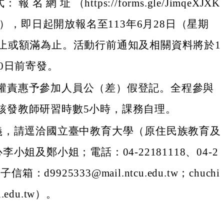
： 報 名 網 址 （https://forms.gle/JimqeXJXK
Fd7），即日起開放報名至113年6月28日（星期
時止或額滿為止。活動行前通知及相關資料將於1
10日前寄發。
權責惠予參加人員公（差）假登記。全程參與
核發教師研習時數5小時，課務自理。
義，請逕洽國立臺中教育大學（原住民族教育及
小姐及鄭小姐；電話：04-22181118、04-2
子信箱：d9925333@mail.ntcu.edu.tw；chuchi
cu.edu.tw）。