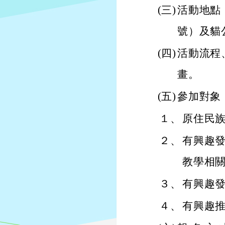
(三)
活動地點
號）及貓
(四)
活動流程
畫。
(五)
參加對象
１、
原住民
２、
有興趣
教學相
３、
有興趣
４、
有興趣