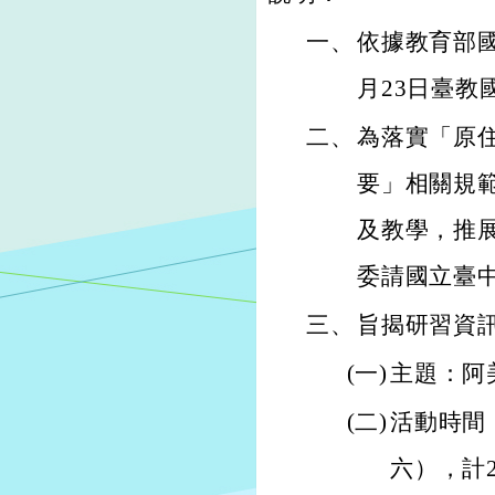
一、
依據教育部國
月23日臺教國
二、
為落實「原
要」相關規
及教學，推
委請國立臺
三、
旨揭研習資
(一)
主題：阿
(二)
活動時間：
六），計