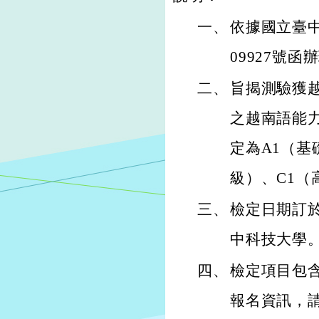
一、
依據國立臺中
09927號函
二、
旨揭測驗獲
之越南語能力
定為A1（基
級）、C1（
三、
檢定日期訂於
中科技大學。
四、
檢定項目包
報名資訊，