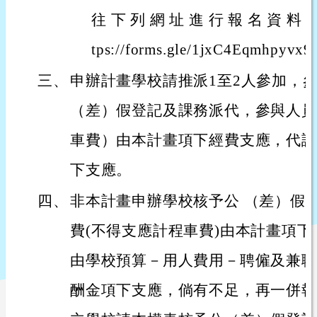
往 下 列 網 址 進 行 報 名 資 料 填
tps://forms.gle/1jxC4Eqmhpyv
三、
申辦計畫學校請推派1至2人參加，
（差）假登記及課務派代，參與人員
車費）由本計畫項下經費支應，代課
下支應。
四、
非本計畫申辦學校核予公 （差）假
費(不得支應計程車費)由本計畫項
由學校預算－用人費用－聘僱及兼職
酬金項下支應，倘有不足，再一併報