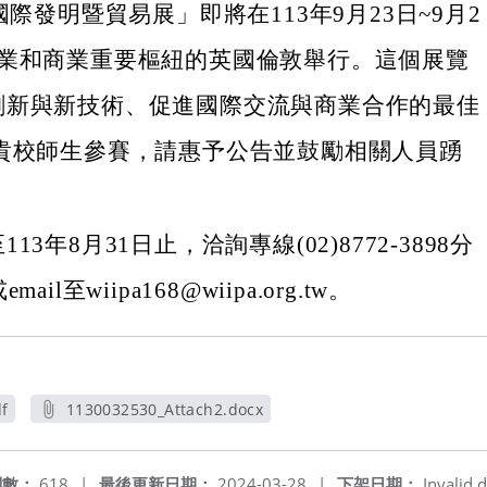
國際發明暨貿易展」即將在113年9月23日~9月2
工業和商業重要樞紐的英國倫敦舉行。這個展覽
創新與新技術、促進國際交流與商業合作的最佳
 貴校師生參賽，請惠予公告並鼓勵相關人員踴
13年8月31日止，洽詢專線(02)8772-3898分
ail至wiipa168@wiipa.org.tw。
f
1130032530_Attach2.docx
另開新視窗
閱數：
618
|
最後更新日期：
2024-03-28
|
下架日期：
Invalid d