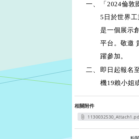
一、
「2024倫敦
5日於世界
是一個展示
平台。敬邀
躍參加。
二、
即日起報名至1
機19賴小姐或em
相關附件
1130032530_Attach1.pd
另開新視窗
點