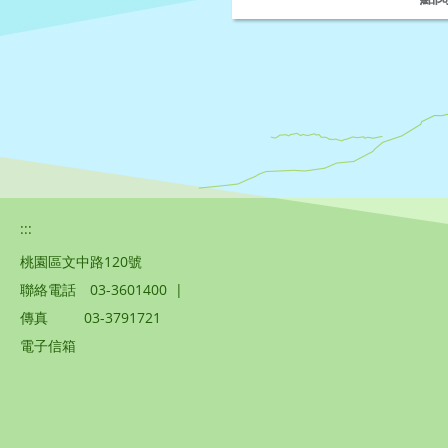
:::
桃園區文中路120號
聯絡電話
03-3601400
|
傳真
03-3791721
電子信箱