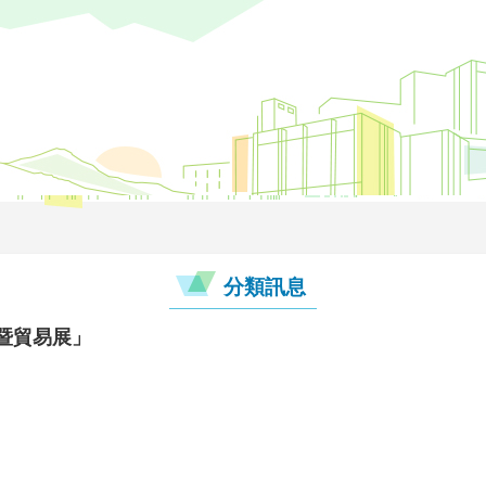
分類訊息
明暨貿易展」