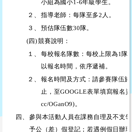
小組為國小1-6年級學生。
２、
指導老師：每隊至多2人。
３、
預估隊伍數30隊。
(四)
競賽說明：
１、
每校報名隊數：每校上限為1隊
以報名時間，依序遞補。
２、
報名時間及方式：請參賽隊伍於即
止，至GOOGLE表單填寫報名資料(連結
cc/OGanO9)。
四、
參與本活動人員在課務自理及不支領
予公（差）假登記；若遇例假日辦理