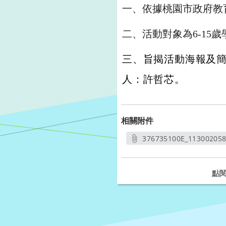
一、依據桃園市政府教育局
二、活動對象為6-15歲
三、旨揭活動海報及簡章
人：許哲芯。
相關附件
376735100E_11300205
另開
點