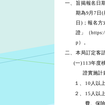
一、
旨揭報名日期
期為9月7日
日)；報名方
證」（https://
p）。
二、
本局訂定客
(一)
113年
證實施計
１、
10人以
２、
15人以
費、保