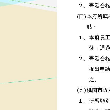
２、
寄發合格
(四)
本府所屬
點：
１、
本府員
休，通過
２、
寄發合
提出申
之。
(五)
桃園市政
１、
研習類