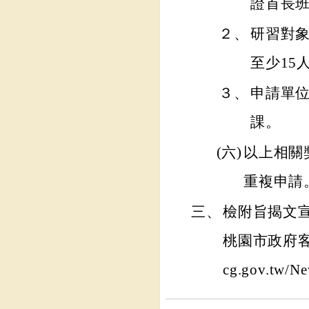
證首長
２、
研習對
至少15
３、
申請單
課。
(六)
以上相關
重複申請
三、
檢附旨揭文
桃園市政府客家事
cg.gov.tw/