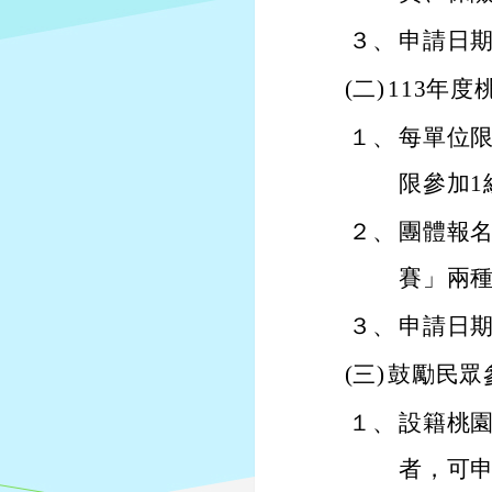
３、
申請日期
(二)
113年
１、
每單位限
限參加
２、
團體報
賽」兩
３、
申請日期
(三)
鼓勵民眾
１、
設籍桃園
者，可申