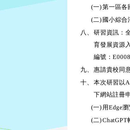
(一)
第一區各
(二)
國小綜合
八、
研習資訊：全
育發展資源
編號：E00089
九、
惠請貴校同意
十、
本次研習以
下網站註冊
(一)
用Edge瀏覽
(二)
ChatGPT帳