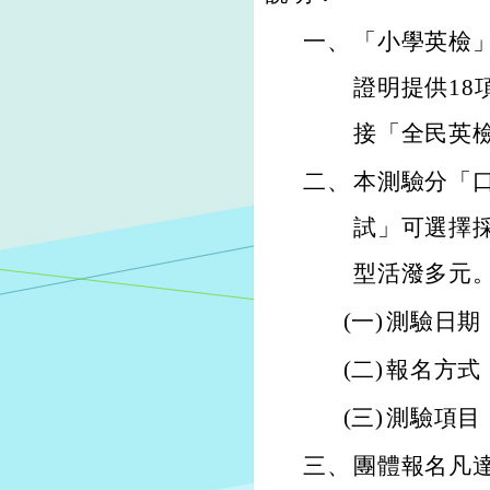
一、
「小學英檢
證明提供1
接「全民英
二、
本測驗分「
試」可選擇
型活潑多元
(一)
測驗日期：
(二)
報名方式：網路
(三)
測驗項目
三、
團體報名凡