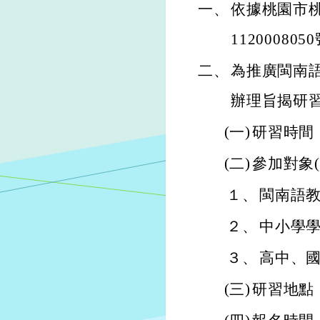
一、
依據桃園市桃
11200080
二、
為推廣閩南
辦理旨揭研
(一)
研習時間：
(二)
參加對象(
１、
閩南語
２、
中小學
３、
高中、
(三)
研習地點