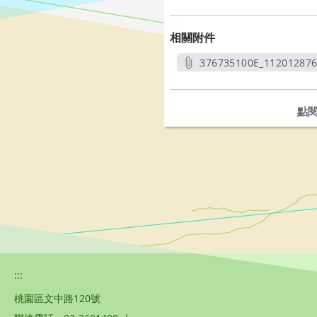
相關附件
376735100E_11201287
另開
點
:::
桃園區文中路120號