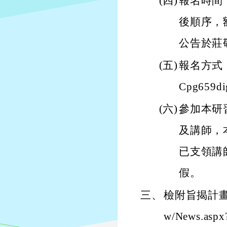
(四)
報名時間：
後順序，額
公告於莊敬國小
(五)
報名方式：請逕
Cpg65
(六)
參加本研
及講師，
已支領講
假。
三、
檢附旨揭計畫1份
w/News.asp