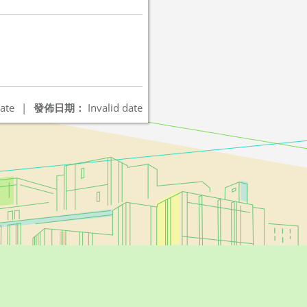
ate
|
發佈日期：
Invalid date