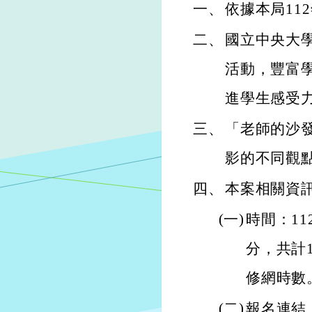
一、
依據本局112
二、
國立中央大
活動，豐富
進學生感受
三、
「老師的沙發
影的不同觀
四、
本案相關資
(一)
時間：11
分，共計
修網時數
(二)
報名連結：ht