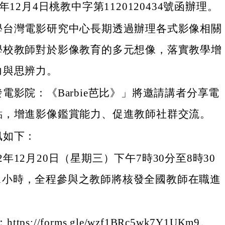
年12月4日桃教中字第1120120434號函辦理。
學台灣電影研究中心長期透過辦理各式影像相關
學校教師對於影像教育的多元想像，落實教學增
力與思辨力。
電影院：《Barbie芭比》」將邀請講者分享電
點，增進影像鑑賞能力、促進教師社群交流。
訊如下：
2年12月20日（星期三）下午7時30分至8時30
1小時，全程參與之教師將核發全國教師在職進
。
tps://forms.gle/wzf1BRc5wk7Y1UKm9。