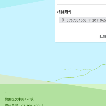
相關附件
376735100E_11201196
另開
點
:::
桃園區文中路120號
聯絡電話
03-3601400
|