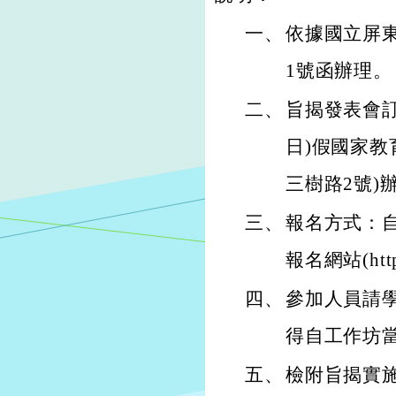
一、
依據國立屏東大
1號函辦理。
二、
旨揭發表會訂於
日)假國家教
三樹路2號)
三、
報名方式：自
報名網站(http
四、
參加人員請
得自工作坊
五、
檢附旨揭實