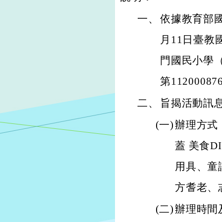
一、
依據教育部國
月11日臺教
門國民小學（
第1120008
二、
旨揭活動訊
(一)
辦理方式
蓋 美食
用具、童
方耆老、
(二)
辦理時間