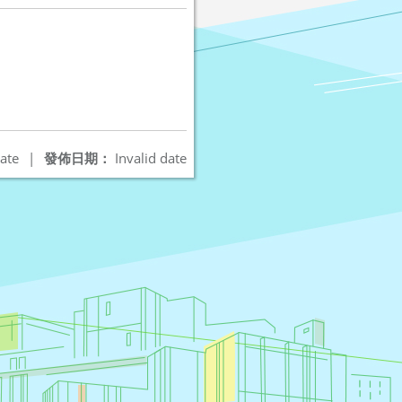
ate
|
發佈日期：
Invalid date