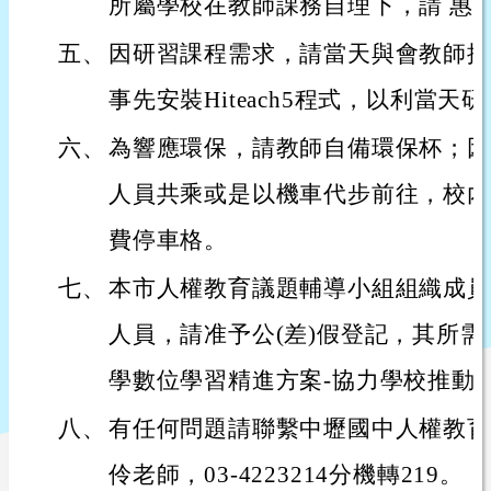
所屬學校在教師課務自理下，請 惠予
五、
因研習課程需求，請當天與會教師攜帶
事先安裝Hiteach5程式，以利當
六、
為響應環保，請教師自備環保杯；因
人員共乘或是以機車代步前往，校內
費停車格。
七、
本市人權教育議題輔導小組組織成員
人員，請准予公(差)假登記，其所
學數位學習精進方案-協力學校推動
八、
有任何問題請聯繫中壢國中人權教育
伶老師，03-4223214分機轉219。