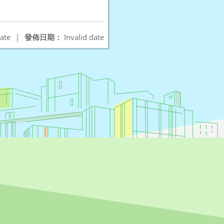
ate
|
發佈日期：
Invalid date