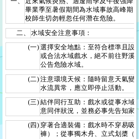
一、
近來氣候炎熱、適逢雨季及午後強降
畢業季至暑假期間為水域事故高峰期
校師生切勿輕忽任何潛在危險。
二、
水域安全注意事項：
(一)
選擇安全地點：至符合標準且設
或合法水域戲水，絕不前往野溪
公告危險水域。
(二)
注意環境天候：隨時留意天氣變
水流異常，應立即停止活動。
(三)
結伴同行互助：戲水或從事水域
意同伴狀況，並務必事先告知家
(四)
穿著合適裝備：戲水時不穿易吸
褲）；從事獨木舟、立式划槳（S