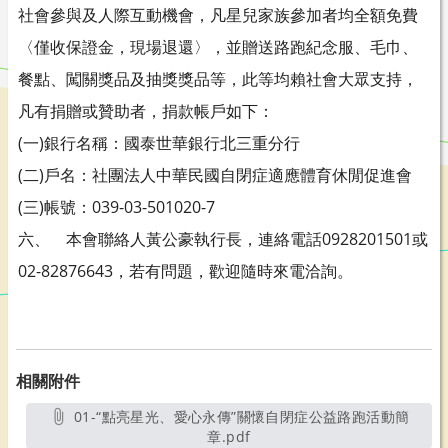
社會參與及人際互動機會，凡星兒家族參加者均全額免費
〈僅收保證金，現場退還〉，並贈送路跑紀念服、毛巾、
餐點、闖關獎品及抽獎獎品等，此等均賴社會大眾支持，
凡有捐贈或贊助者，捐款帳戶如下：
(一)銀行名稱：國泰世華銀行北三重分行
(二)戶名：社團法人中華民國自閉症適應體育休閒促進會
(三)帳號：039-03-501020-7
六、 本會聯絡人黃公豪執行長，連絡電話0928201501或
02-82876643，若有問題，歡迎隨時來電洽詢。
相關附件
01-“點亮星光、愛心永傳”關懷自閉症公益路跑活動簡
章.pdf
另開新視窗