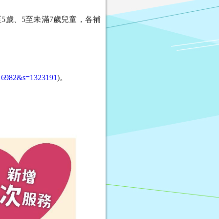
至
5
歲、
5
至未滿
7
歲兒童，各補
n=16982&s=1323191
)
。