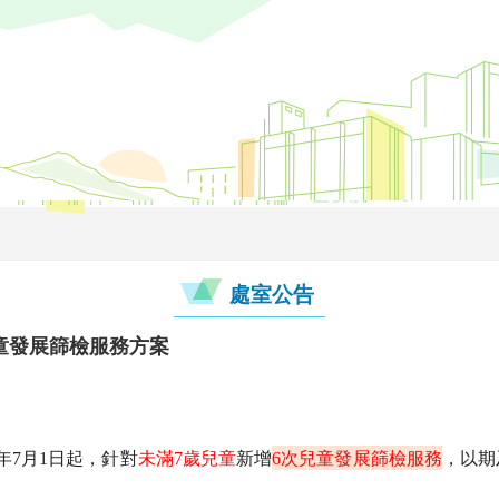
處室公告
童發展篩檢服務方案
年
7
月
1
日起，針對
未滿
7
歲兒童
新增
6
次兒童發展篩檢服務
，以期