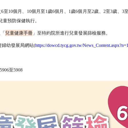
之
6
至
10
個月、
10
個月至
1
歲
6
個月、
1
歲
6
個月至
2
歲、
2
至
3
歲、
3
兒童預防保健執行。
及「
兒童健康手冊
」至特約院所進行兒童發展篩檢服務。
府婦幼發展局網站
(
https://dowcd.tycg.gov.tw/News_Content.aspx?
5906
至
5908