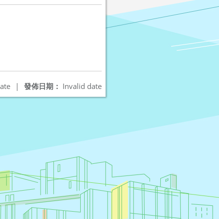
ate
|
發佈日期：
Invalid date