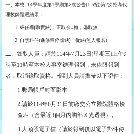
一、本校
114
學年度第
1
學期第
2
次公告
(1-5
招
)
第
2
次招考代
理教師甄選結果：
梅；備取無
級任導師
(
實缺
)
：正取余
○
自然科任
(
進修留停虛缺
)
：從缺
(
無人報名
)
二、錄取人員：請於
114
年
7
月23日
(
星期三
)
上午
9
時至
11
時至本校人事室辦理報到，未依限報到
者，取消錄取資格。報到人員請攜帶以下證件：
1.
郵局帳戶封面影本
2.
請於
114
年
8
月
31
日前繳交公立醫院體格檢
查表（含最近
3
個月內胸部Ｘ光透視）。
3.
大頭照電子檔（請於報到後以電子郵件傳