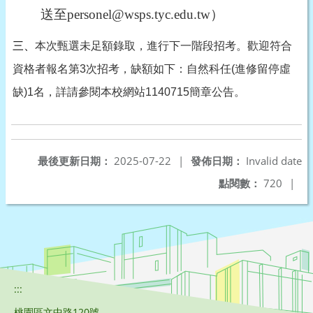
送至
personel@wsps.tyc.edu.tw
）
三、
本次甄選未足額錄取，進行下一階段招考。歡迎符合
資格者報名第
3
次招考，缺額如下：自然科任
(
進修留停虛
缺
)1
名，詳請參閱本校網站
1140715
簡章公告。
最後更新日期：
2025-07-22
|
發佈日期：
Invalid date
點閱數：
720
|
:::
桃園區文中路120號