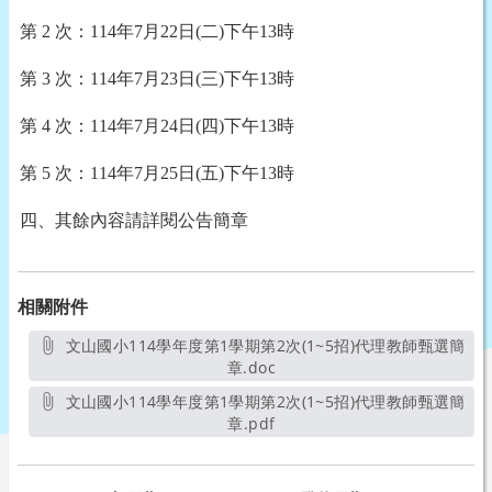
第
2
次：
114
年
7
月22日
(二)下午13時
第
3
次：
114
年
7
月23日
(三)下午13時
第
4
次：
114
年
7
月24日
(四)下午13時
第
5
次：
114
年
7
月25日
(五)下午13時
四、其餘內容請詳閱公告簡章
相關附件
文山國小114學年度第1學期第2次(1~5招)代理教師甄選簡
章.doc
另開新視窗
文山國小114學年度第1學期第2次(1~5招)代理教師甄選簡
章.pdf
另開新視窗