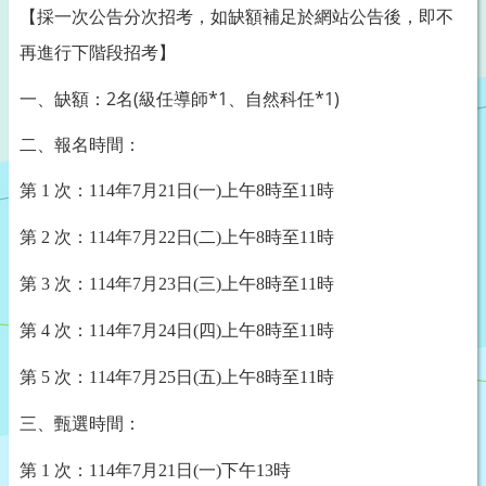
【採一次公告分次招考，如缺額補足於網站公告後，即不
再進行下階段招考】
一、缺額：2名(級任導師*1、自然科任*1)
二、報名時間：
第
1
次：
114
年
7
月21日
(一)上午8時至11時
第
2
次：
114
年
7
月22日
(二)上午8時至11時
第
3
次：
114
年
7
月23日
(三)上午8時至11時
第
4
次：
114
年
7
月24日
(四)上午8時至11時
第
5
次：
114
年
7
月25日
(五)上午8時至11時
三、甄選時間：
第
1
次：
114
年
7
月21日
(一)下午13時