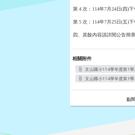
第
4
次：
114
年
7
月24日
(四)下
第
5
次：
114
年
7
月25日
(五)下
四、其餘內容請詳閱公告簡
相關附件
文山國小114學年度第1學期
文山國小114學年度第1學期
點