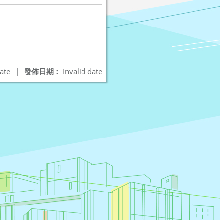
ate
|
發佈日期：
Invalid date